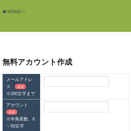
HOMEへ
無料アカウント作成
メールアドレ
ス
必須
※200文字まで
アカウント
必須
※半角英数、6
～50文字