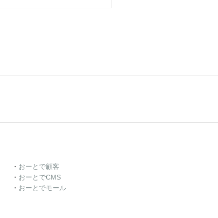
・
おーとで顧客
・
おーとでCMS
・
おーとでモール